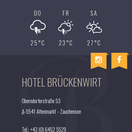
DO
FR
SA
25°C
23°C
27°C
I
F
n
a
s
c
HOTEL BRÜCKENWIRT
t
e
a
b
g
o
Oberndorferstraße 53
r
o
A
-5541 Altenmarkt - Zauchensee
a
k
m
Tel.:
+43 (0) 6452 5529