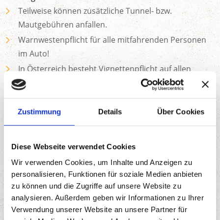
Teilweise können zusätzliche Tunnel- bzw.
Mautgebühren anfallen.
Warnwestenpflicht für alle mitfahrenden Personen
im Auto!
In Österreich besteht Vignettenpflicht auf allen
Autobahnen (Vignetten sind an Rast- und
Tankstellen erhältlich)
Zustimmung
Details
Über Cookies
ZUM AKTUELLEN VERKEHRSBERICHT
Diese Webseite verwendet Cookies
Wir verwenden Cookies, um Inhalte und Anzeigen zu
personalisieren, Funktionen für soziale Medien anbieten
ANREISE MIT DER BAHN
zu können und die Zugriffe auf unsere Website zu
analysieren. Außerdem geben wir Informationen zu Ihrer
Natürlich gibt es auch die Möglichkeit bequem mit der
Verwendung unserer Website an unsere Partner für
Bahn anzureisen. Ihre Zielbahnhöfe befinden Sich in