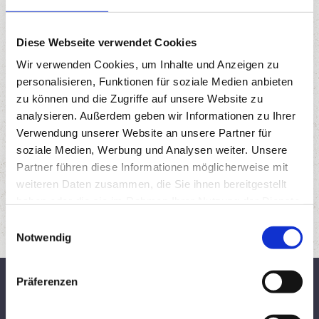
Diese Webseite verwendet Cookies
Wir verwenden Cookies, um Inhalte und Anzeigen zu
Best Ager Week
personalisieren, Funktionen für soziale Medien anbieten
Saisonbeginn bis 23.12. und 13.3. bis 20.03.
zu können und die Zugriffe auf unsere Website zu
7 Tage mit Halbpension und Skipass
analysieren. Außerdem geben wir Informationen zu Ihrer
Verwendung unserer Website an unsere Partner für
soziale Medien, Werbung und Analysen weiter. Unsere
AB € 902,-
Partner führen diese Informationen möglicherweise mit
weiteren Daten zusammen, die Sie ihnen bereitgestellt
haben oder die sie im Rahmen Ihrer Nutzung der Dienste
gesammelt haben.
E
Notwendig
i
n
w
AKTUELLE WETTERDETAILS
Präferenzen
i
l