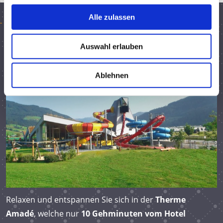
g
s
Alle zulassen
THERME AMADÉ
a
u
Auswahl erlauben
s
w
a
Ablehnen
h
l
Relaxen und entspannen Sie sich in der
Therme
Amadé
, welche nur
10 Gehminuten vom Hotel