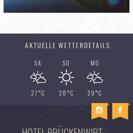
AKTUELLE WETTERDETAILS
SA
SO
MO
27°C
28°C
29°C
I
F
n
a
s
c
HOTEL BRÜCKENWIRT