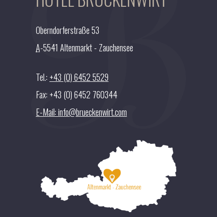
t
e
a
b
g
o
Oberndorferstraße 53
r
o
A
-5541 Altenmarkt - Zauchensee
a
k
m
Tel.:
+43 (0) 6452 5529
Fax: +43 (0) 6452 760344
E-Mail: info@brueckenwirt.com