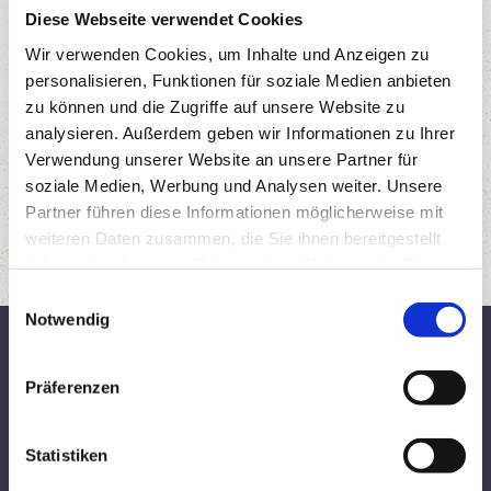
Diese Webseite verwendet Cookies
Wir verwenden Cookies, um Inhalte und Anzeigen zu
personalisieren, Funktionen für soziale Medien anbieten
zu können und die Zugriffe auf unsere Website zu
analysieren. Außerdem geben wir Informationen zu Ihrer
Verwendung unserer Website an unsere Partner für
soziale Medien, Werbung und Analysen weiter. Unsere
Partner führen diese Informationen möglicherweise mit
weiteren Daten zusammen, die Sie ihnen bereitgestellt
haben oder die sie im Rahmen Ihrer Nutzung der Dienste
gesammelt haben.
E
Notwendig
i
AKTUELLE WETTERDETAILS
n
w
Präferenzen
i
SO
MO
DI
l
l
Statistiken
i