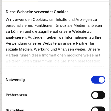
(Duschgel und Seife im Starterpaket inklusive)
Diese Webseite verwendet Cookies
möblierter Balkon oder Terrasse
Wir verwenden Cookies, um Inhalte und Anzeigen zu
Glasfaser High Speed WLAN
personalisieren, Funktionen für soziale Medien anbieten
personalisiertes, beheiztes Skidepot im Skikeller
zu können und die Zugriffe auf unsere Website zu
analysieren. Außerdem geben wir Informationen zu Ihrer
Verwendung unserer Website an unsere Partner für
soziale Medien, Werbung und Analysen weiter. Unsere
Partner führen diese Informationen möglicherweise mit
weiteren Daten zusammen, die Sie ihnen bereitgestellt
haben oder die sie im Rahmen Ihrer Nutzung der Dienste
gesammelt haben.
E
Notwendig
i
n
w
Präferenzen
i
l
l
Statistiken