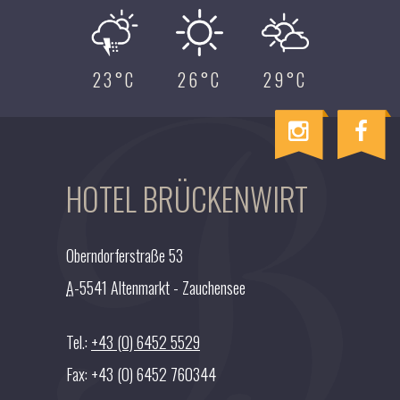
23°C
26°C
29°C
I
F
n
a
s
c
HOTEL BRÜCKENWIRT
t
e
a
b
g
o
Oberndorferstraße 53
r
o
A
-5541 Altenmarkt - Zauchensee
a
k
m
Tel.:
+43 (0) 6452 5529
Fax: +43 (0) 6452 760344