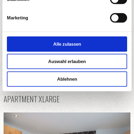
i
g
Marketing
AUSSTATTUNG
u
n
g
INKLUSIV- UND ZUSATZLEISTUNGEN
s
Alle zulassen
a
APARTMENT PREISE UND NEBENKOSTEN
u
Auswahl erlauben
s
w
JETZT ANFRAGEN
a
Ablehnen
h
l
APARTMENT XLARGE